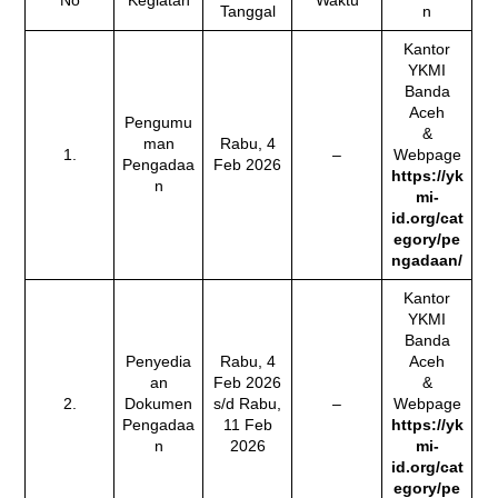
Tanggal
n
Kantor
YKMI
Banda
Aceh
Pengumu
&
man
Rabu, 4
1.
–
Webpage
Pengadaa
Feb 2026
https://yk
n
mi-
id.org/cat
egory/pe
ngadaan/
Kantor
YKMI
Banda
Penyedia
Rabu, 4
Aceh
an
Feb 2026
&
2.
Dokumen
s/d Rabu,
–
Webpage
Pengadaa
11 Feb
https://yk
n
2026
mi-
id.org/cat
egory/pe