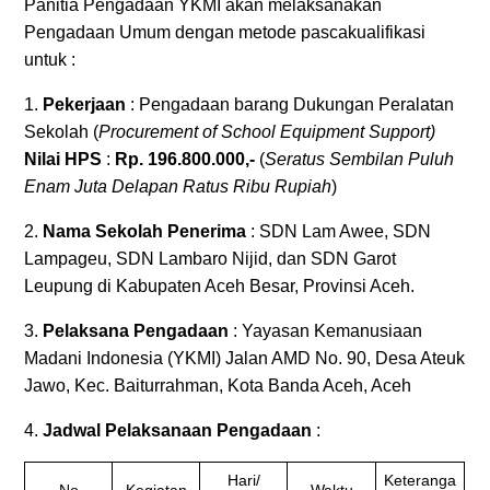
Panitia Pengadaan YKMI akan melaksanakan
Pengadaan Umum dengan metode pascakualifikasi
untuk :
1.
Pekerjaan
: Pengadaan barang Dukungan Peralatan
Sekolah (
Procurement of School
Equipment Support)
Nilai HPS
:
Rp. 196.800.000,-
(
Seratus Sembilan Puluh
Enam Juta Delapan Ratus Ribu Rupiah
)
2.
Nama Sekolah Penerima
: SDN Lam Awee, SDN
Lampageu, SDN Lambaro Nijid, dan SDN Garot
Leupung di Kabupaten Aceh Besar, Provinsi Aceh.
3.
Pelaksana Pengadaan
: Yayasan Kemanusiaan
Madani Indonesia (YKMI) Jalan AMD No. 90, Desa Ateuk
Jawo, Kec. Baiturrahman, Kota Banda Aceh, Aceh
4.
Jadwal Pelaksanaan Pengadaan
:
Hari/
Keteranga
No
Kegiatan
Waktu