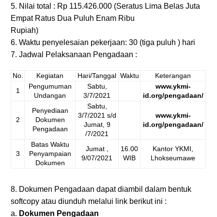
5. Nilai total : Rp 115.426.000 (Seratus Lima Belas Juta
Empat Ratus Dua Puluh Enam Ribu
Rupiah)
6. Waktu penyelesaian pekerjaan: 30 (tiga puluh ) hari
7. Jadwal Pelaksanaan Pengadaan :
No.
Kegiatan
Hari/Tanggal
Waktu
Keterangan
Pengumuman
Sabtu,
www.ykmi-
1
Undangan
3/7/2021
id.org/pengadaan/
Sabtu,
Penyediaan
3/7/2021 s/d
www.ykmi-
2
Dokumen
Jumat, 9
id.org/pengadaan/
Pengadaan
/7/2021
Batas Waktu
Jumat ,
16.00
Kantor YKMI,
3
Penyampaian
9/07/2021
WIB
Lhokseumawe
Dokumen
8. Dokumen Pengadaan dapat diambil dalam bentuk
softcopy atau diunduh melalui link berikut ini :
a.
Dokumen Pengadaan