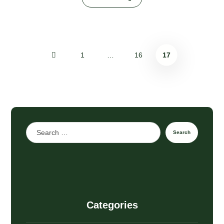
1
…
16
17
Search
Categories